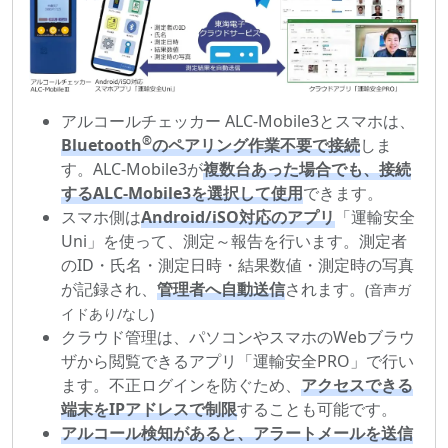
アルコールチェッカー ALC-Mobile3とスマホは、
®
Bluetooth
のペアリング作業不要で接続
しま
す。ALC-Mobile3が
複数台あった場合でも、接続
するALC-Mobile3を選択して使用
できます。
スマホ側は
Android/iSO対応のアプリ
「運輸安全
Uni」を使って、測定～報告を行います。測定者
のID・氏名・測定日時・結果数値・測定時の写真
が記録され、
管理者へ自動送信
されます。
(音声ガ
イドあり/なし)
クラウド管理は、パソコンやスマホのWebブラウ
ザから閲覧できるアプリ「運輸安全PRO」で行い
ます。不正ログインを防ぐため、
アクセスできる
端末をIPアドレスで制限
することも可能です。
アルコール検知があると、アラートメールを送信