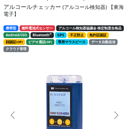
アルコールチェッカー
(アルコール検知器) 【東海
電子】
携帯型
燃料電池式センサー
アルコール検知器協議会 検定制度合格品
®
Android/iSO
Bluetooth
GPS
不正防止
免許証認証
顔認証
ビデオ通話
専用マウスピース
データ自動送信
(OP)
(OP)
クラウド管理
Previous
Next