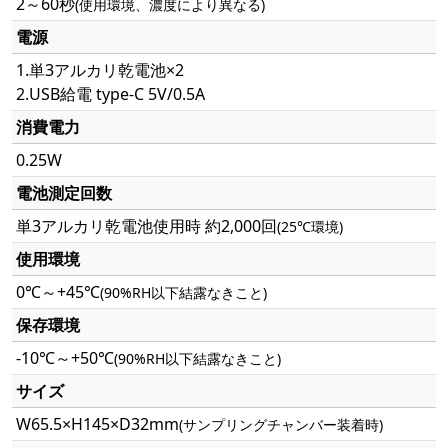
2～60秒
(使用環境、濃度により異なる)
電源
1.単3アルカリ乾電池×2
2.USB給電 type-C 5V/0.5A
消費電力
0.25W
電池測定回数
単3アルカリ乾電池使用時 約2,000回
(25℃環境)
使用環境
0℃～+45℃
(90%RH以下結露なきこと)
保存環境
-10℃～+50℃
(90%RH以下結露なきこと)
サイズ
W65.5×H145×D32mm
(サンプリングチャンバー装着時)