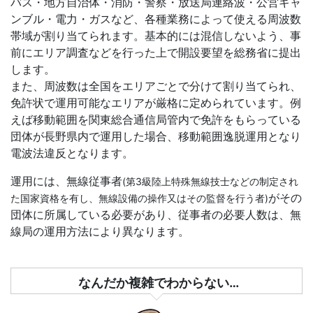
バス・地方自治体・消防・警察・放送局連絡波・公営ギャ
ンブル・電力・ガスなど、各種業務によって使える周波数
帯域が割り当てられます。基本的には混信しないよう、事
前にエリア調査などを行った上で開設要望を総務省に提出
します。
また、周波数は全国をエリアごとで分けて割り当てられ、
免許状で運用可能なエリアが厳格に定められています。例
えば移動範囲を関東総合通信局管内で免許をもらっている
団体が長野県内で運用した場合、移動範囲逸脱運用となり
電波法違反となります。
運用には、無線従事者
(第3級陸上特殊無線技士などの制定され
がその
た国家資格を有し、無線設備の操作又はその監督を行う者)
団体に所属している必要があり、従事者の必要人数は、無
線局の運用方法により異なります。
なんだか複雑でわからない…