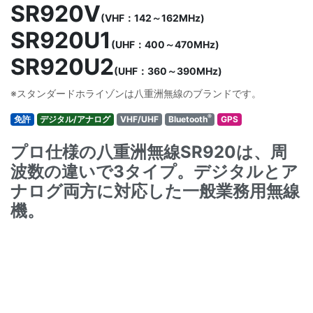
SR920V
(VHF：142～162MHz)
SR920U1
(UHF：400～470MHz)
SR920U2
(UHF：360～390MHz)
※スタンダードホライゾンは八重洲無線のブランドです。
®
免許
デジタル/アナログ
VHF/UHF
Bluetooth
GPS
プロ仕様の八重洲無線SR920は、周
波数の違いで3タイプ。デジタルとア
ナログ両方に対応した一般業務用無線
機。