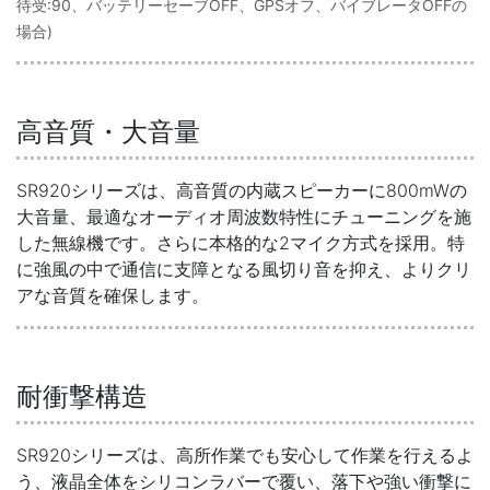
待受:90、バッテリーセーブOFF、GPSオフ、バイブレータOFFの
場合)
高音質・大音量
SR920シリーズは、高音質の内蔵スピーカーに800mWの
大音量、最適なオーディオ周波数特性にチューニングを施
した無線機です。さらに本格的な2マイク方式を採用。特
に強風の中で通信に支障となる風切り音を抑え、よりクリ
アな音質を確保します。
耐衝撃構造
SR920シリーズは、高所作業でも安心して作業を行えるよ
う、液晶全体をシリコンラバーで覆い、落下や強い衝撃に