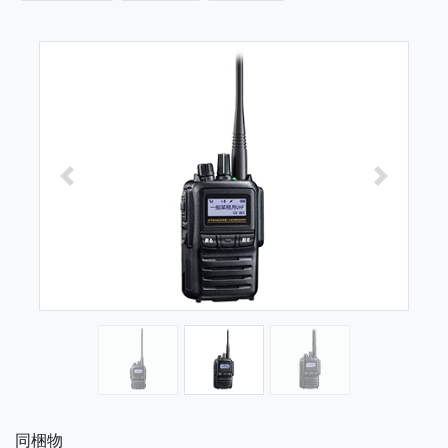
前へ
次へ
同梱物