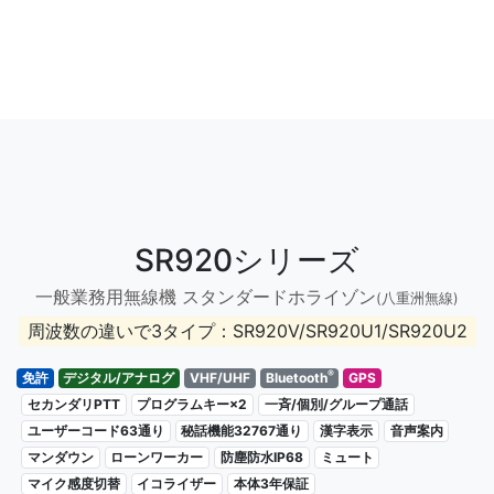
SR920シリーズ
一般業務用無線機 スタンダードホライゾン
(八重洲無線)
周波数の違いで3タイプ：SR920V/SR920U1/SR920U2
®
免許
デジタル/アナログ
VHF/UHF
Bluetooth
GPS
セカンダリPTT
プログラムキー×2
一斉/個別/グループ通話
ユーザーコード63通り
秘話機能32767通り
漢字表示
音声案内
マンダウン
ローンワーカー
防塵防水IP68
ミュート
マイク感度切替
イコライザー
本体3年保証